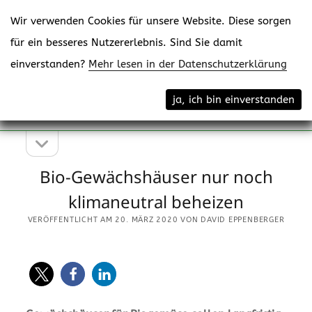
Wir verwenden Cookies für unsere Website. Diese sorgen
für ein besseres Nutzererlebnis. Sind Sie damit
einverstanden?
Mehr lesen in der Datenschutzerklärung
Menü
eppenberger-media gmbh
ja, ich bin einverstanden
öffne
Content Creating
Seitenleiste
Seitenleiste
öffnen
Bio-Gewächshäuser nur noch
klimaneutral beheizen
VERÖFFENTLICHT AM 20. MÄRZ 2020 VON DAVID EPPENBERGER