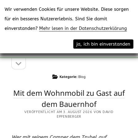
Wir verwenden Cookies für unsere Website. Diese sorgen
für ein besseres Nutzererlebnis. Sind Sie damit
einverstanden?
Mehr lesen in der Datenschutzerklärung
Menü
eppenberger-media gmbh
ja, ich bin einverstanden
öffne
Content Creating
Seitenleiste
Seitenleiste
öffnen
Kategorie:
Blog
Mit dem Wohnmobil zu Gast auf
dem Bauernhof
VERÖFFENTLICHT AM 3. AUGUST 2026 VON DAVID
EPPENBERGER
Wer mit seinem Camper dem Trubel auf