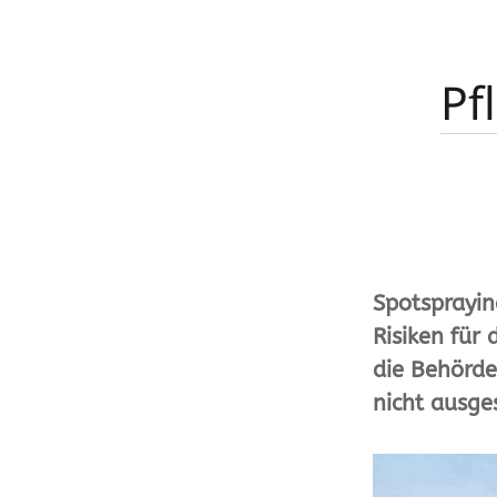
eppenberger-media gmbh | David
Eppenberger | Winkelstrasse 23 | CH-
Pf
5734 Reinach AG | Fon ++41 (0)62 77
02 91 | Mobile ++41 (0)78 779 17 19 |
info@eppenberger-media.ch
| MwSt-N
CHE-114.677.787
Spotsprayin
Risiken für
die Behörden
nicht ausge