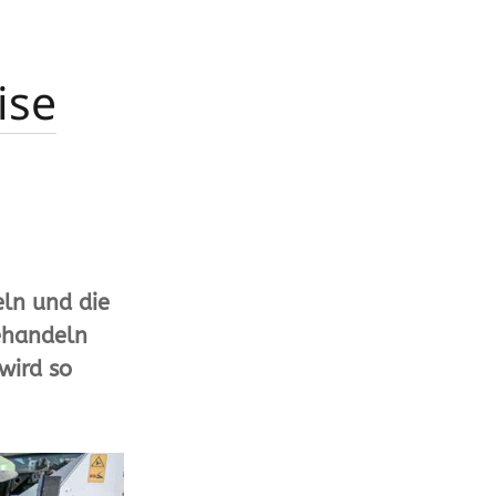
ise
eln und die
behandeln
wird so