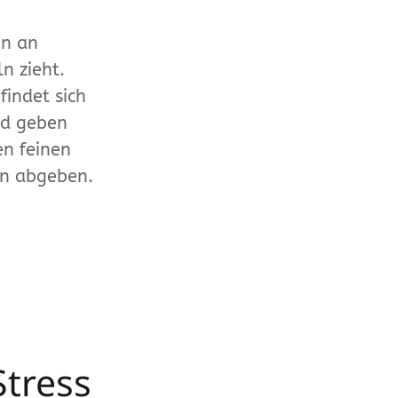
en an
n zieht.
indet sich
nd geben
en feinen
en abgeben.
Stress