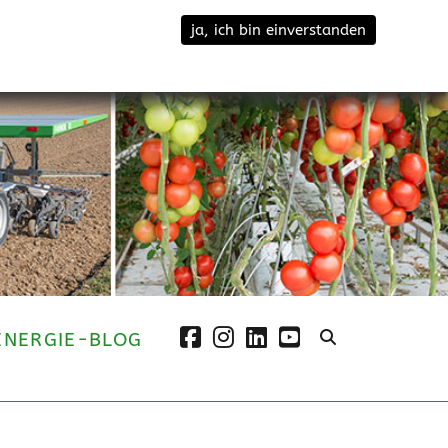
ja, ich bin einverstanden
facebook
instagram
linkedin
youtube
ENERGIE-BLOG