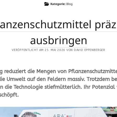
LETZTE ARTIKEL
Kategorie:
Blog
Mit dem Wohnmobil zu Gast auf dem
lanzenschutzmittel präz
1
Bauernhof
ausbringen
Auberginen lieben die Hitze
r.
Senkung des Treibhausgas-
VERÖFFENTLICHT AM 25. MAI 2026 VON DAVID EPPENBERGER
Fussabdrucks in der Gemüsebranche
Phosphor-Recycling im Standby-Modus
g reduziert die Mengen von Pflanzenschutzmitt
Düngung im Gewächshaus: Calcium mit
 die Umwelt auf den Feldern massiv. Trotzdem 
Sulfat gibt Gips
 die Technologie stiefmütterlich. Ihr Potenzial 
schöpft.