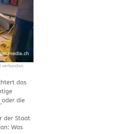
d verbunden.
chtert das
htige
n
oder die
r der Staat
 an: Was