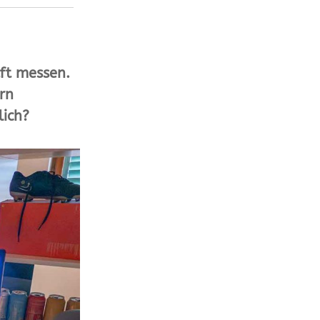
aft messen.
rn
lich?