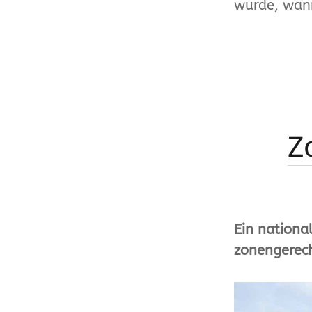
wurde, wa
Z
Ein national
zonengerech