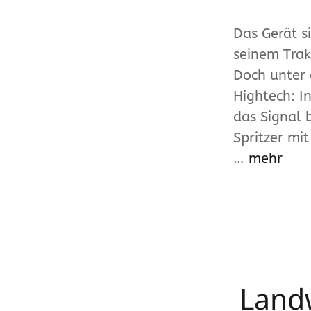
Das Gerät s
seinem Trak
Doch unter 
Hightech: I
das Signal 
Spritzer mi
…
mehr
Landw