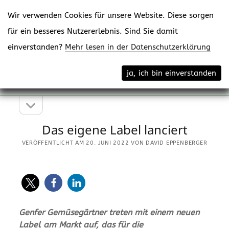
Wir verwenden Cookies für unsere Website. Diese sorgen
für ein besseres Nutzererlebnis. Sind Sie damit
einverstanden?
Mehr lesen in der Datenschutzerklärung
Menü
eppenberger-media gmbh
ja, ich bin einverstanden
öffne
Content Creating
Seitenleiste
Seitenleiste
öffnen
Das eigene Label lanciert
VERÖFFENTLICHT AM 20. JUNI 2022 VON DAVID EPPENBERGER
Genfer Gemüsegärtner treten mit einem neuen
Label am Markt auf, das für die