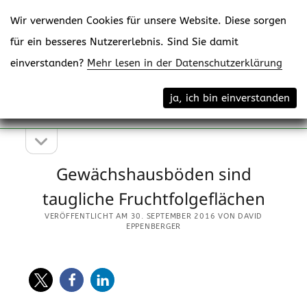
Wir verwenden Cookies für unsere Website. Diese sorgen
für ein besseres Nutzererlebnis. Sind Sie damit
einverstanden?
Mehr lesen in der Datenschutzerklärung
Menü
eppenberger-media gmbh
ja, ich bin einverstanden
öffne
Content Creating
Seitenleiste
Seitenleiste
öffnen
Gewächshausböden sind
taugliche Fruchtfolgeflächen
VERÖFFENTLICHT AM 30. SEPTEMBER 2016 VON DAVID
EPPENBERGER