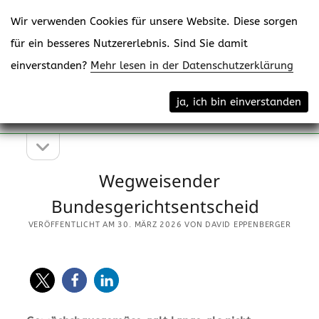
Wir verwenden Cookies für unsere Website. Diese sorgen
für ein besseres Nutzererlebnis. Sind Sie damit
einverstanden?
Mehr lesen in der Datenschutzerklärung
Menü
eppenberger-media gmbh
ja, ich bin einverstanden
öffne
Content Creating
Seitenleiste
Seitenleiste
öffnen
Wegweisender
Bundesgerichtsentscheid
VERÖFFENTLICHT AM 30. MÄRZ 2026 VON DAVID EPPENBERGER