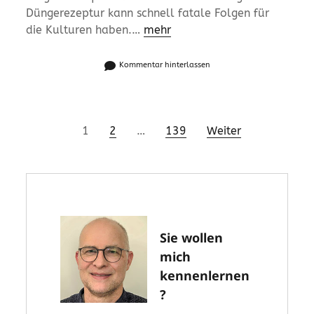
Düngerezeptur kann schnell fatale Folgen für
die Kulturen haben.…
mehr
Kommentar hinterlassen
Seitennummerierung
1
2
…
139
Weiter
der
Beiträge
Sie wollen
mich
kennenlernen
?