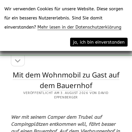
Wir verwenden Cookies für unsere Website. Diese sorgen
für ein besseres Nutzererlebnis. Sind Sie damit
einverstanden?
Mehr lesen in der Datenschutzerklärung
Menü
eppenberger-media gmbh
ja, ich bin einverstanden
öffne
Content Creating
Seitenleiste
Seitenleiste
öffnen
eppenberger-
Mit dem Wohnmobil zu Gast auf
media
dem Bauernhof
gmbh
VERÖFFENTLICHT AM 3. AUGUST 2026 VON DAVID
EPPENBERGER
Beiträge
Wer mit seinem Camper dem Trubel auf
Campingplätzen entkommen will, fährt besser
auf einen Bauernhof. Auf dem Vierbrunnenhof in