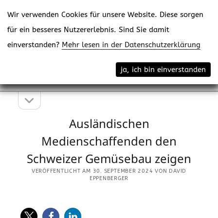
Wir verwenden Cookies für unsere Website. Diese sorgen
für ein besseres Nutzererlebnis. Sind Sie damit
einverstanden?
Mehr lesen in der Datenschutzerklärung
Menü
eppenberger-media gmbh
ja, ich bin einverstanden
öffne
Content Creating
Seitenleiste
Seitenleiste
öffnen
Ausländischen
Medienschaffenden den
Schweizer Gemüsebau zeigen
VERÖFFENTLICHT AM 30. SEPTEMBER 2024 VON DAVID
EPPENBERGER