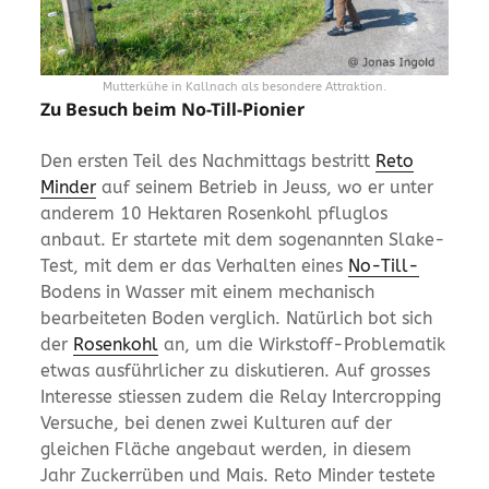
Mutterkühe in Kallnach als besondere Attraktion.
Zu Besuch beim No-Till-Pionier
Den ersten Teil des Nachmittags bestritt
Reto
Minder
auf seinem Betrieb in Jeuss, wo er unter
anderem 10 Hektaren Rosenkohl pfluglos
anbaut. Er startete mit dem sogenannten Slake-
Test, mit dem er das Verhalten eines
No-Till-
Bodens in Wasser mit einem mechanisch
bearbeiteten Boden verglich. Natürlich bot sich
der
Rosenkohl
an, um die Wirkstoff-Problematik
etwas ausführlicher zu diskutieren. Auf grosses
Interesse stiessen zudem die Relay Intercropping
Versuche, bei denen zwei Kulturen auf der
gleichen Fläche angebaut werden, in diesem
Jahr Zuckerrüben und Mais. Reto Minder testete