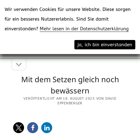
Wir verwenden Cookies für unsere Website. Diese sorgen
für ein besseres Nutzererlebnis. Sind Sie damit
einverstanden?
Mehr lesen in der Datenschutzerklärung
Menü
eppenberger-media gmbh
ja, ich bin einverstanden
öffne
Content Creating
Seitenleiste
Seitenleiste
öffnen
Mit dem Setzen gleich noch
bewässern
VERÖFFENTLICHT AM 18. AUGUST 2025 VON DAVID
EPPENBERGER