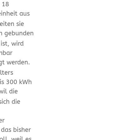
 18
inheit aus
eiten sie
h gebunden
ist, wird
 mbar
gt werden.
lters
is 300 kWh
wil die
ich die
er
 das bisher
oll, weil es