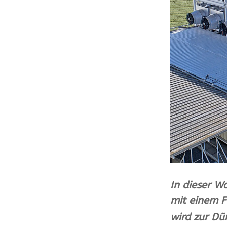
In dieser W
mit
einem F
wird zur Dü