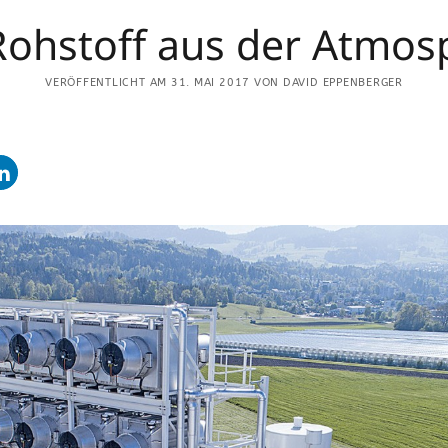
LETZTE ARTIKEL
Rohstoff aus der Atmos
Mit dem Wohnmobil zu Gast auf dem
VERÖFFENTLICHT AM 31. MAI 2017 VON DAVID EPPENBERGER
1
Bauernhof
Auberginen lieben die Hitze
r.
Senkung des Treibhausgas-
Fussabdrucks in der Gemüsebranche
Phosphor-Recycling im Standby-Modus
Düngung im Gewächshaus: Calcium mit
Sulfat gibt Gips