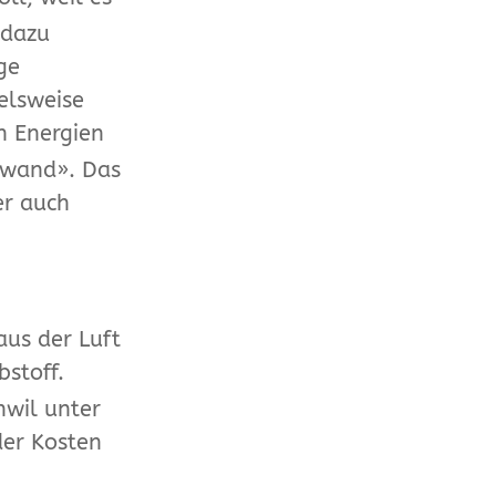
 dazu
ge
ielsweise
en Energien
fwand». Das
er auch
aus der Luft
stoff.
nwil unter
der Kosten