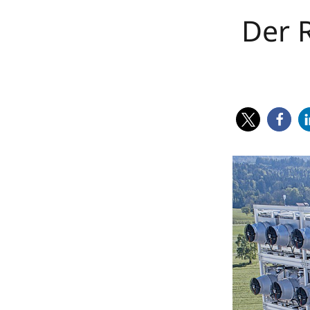
Der 
eppenberger-media gmbh | David
Eppenberger | Winkelstrasse 23 | CH-
5734 Reinach AG | Fon ++41 (0)62 77
02 91 | Mobile ++41 (0)78 779 17 19 |
info@eppenberger-media.ch
| MwSt-N
CHE-114.677.787