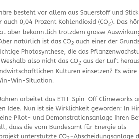
äre besteht vor allem aus Sauerstoff und Sticks
r auch 0,04 Prozent Kohlendioxid (CO
). Das hö
2
at aber bekanntlich trotzdem grosse Auswirkun
Aber natürlich ist das CO
auch einer der Grunds
2
ichtige Photosynthese, die das Pflanzenwachst
 Weshalb also nicht das CO
aus der Luft heraus
2
landwirtschaftlichen Kulturen einsetzen? Es wäre
Win-Win-Situation.
 Jahren arbeitet das ETH-Spin-Off Climeworks a
n Idee. Nun ist sie Wirklichkeit geworden: In H
eine Pilot- und Demonstrationsanlage ihren Bet
fall, dass die vom Bundesamt für Energie als
rojekt unterstützte CO
-Abscheidungsanlage do
2