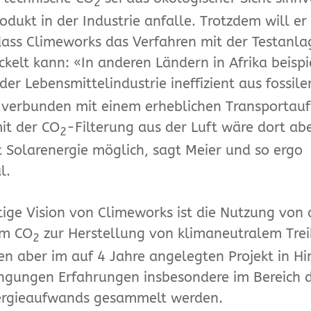
2
odukt in der Industrie anfalle. Trotzdem will er
dass Climeworks das Verfahren mit der Testanla
ckelt kann: «In anderen Ländern in Afrika beisp
der Lebensmittelindustrie ineffizient aus fossil
, verbunden mit einem erheblichen Transportau
it der CO
-Filterung aus der Luft wäre dort ab
2
t Solarenergie möglich, sagt Meier und so ergo
l.
stige Vision von Climeworks ist die Nutzung von 
m CO
zur Herstellung von klimaneutralem Treib
2
len aber im auf 4 Jahre angelegten Projekt in Hi
ngungen Erfahrungen insbesondere im Bereich 
ergieaufwands gesammelt werden.