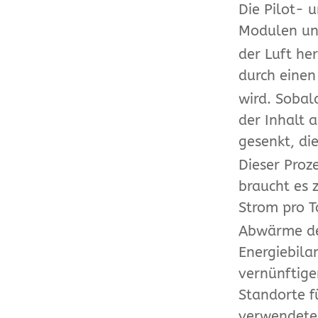
Die Pilot- 
Modulen und
der Luft her
durch einen
wird. Sobald
der Inhalt 
gesenkt, di
Dieser Proze
braucht es
Strom pro 
Abwärme der
Energiebila
vernünftige
Standorte f
verwendete