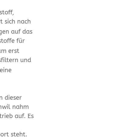
toff,
rt sich nach
gen auf das
toffe für
um erst
filtern und
 eine
n dieser
inwil nahm
rieb auf. Es
rt steht.