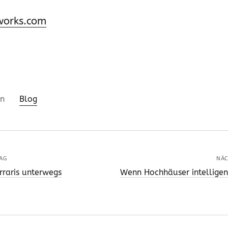
works.com
in
Blog
AG
NÄC
rraris unterwegs
Wenn Hochhäuser intellige