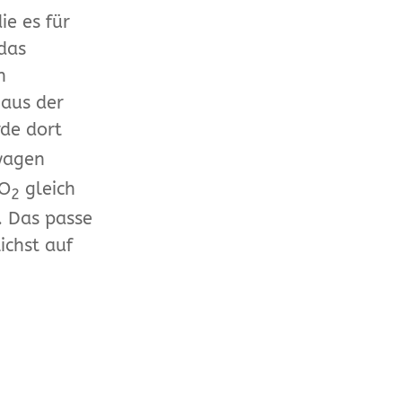
e es für
das
n
 aus der
rde dort
wagen
CO
gleich
2
. Das passe
ichst auf