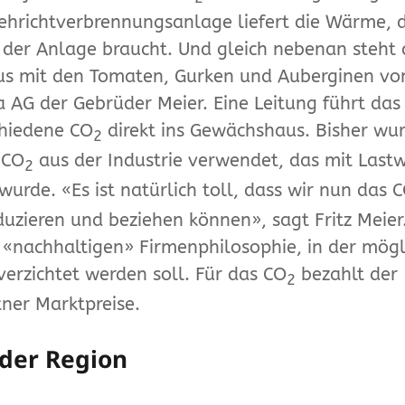
hrichtverbrennungsanlage liefert die Wärme, di
 der Anlage braucht. Und gleich nebenan steht 
s mit den Tomaten, Gurken und Auberginen vo
 AG der Gebrüder Meier. Eine Leitung führt das
chiedene CO
direkt ins Gewächshaus. Bisher wu
2
 CO
aus der Industrie verwendet, das mit Last
2
wurde. «Es ist natürlich toll, dass wir nun das 
duzieren und beziehen können», sagt Fritz Meier
 «nachhaltigen» Firmenphilosophie, in der mögl
verzichtet werden soll. Für das CO
bezahlt der
2
ner Marktpreise.
der Region