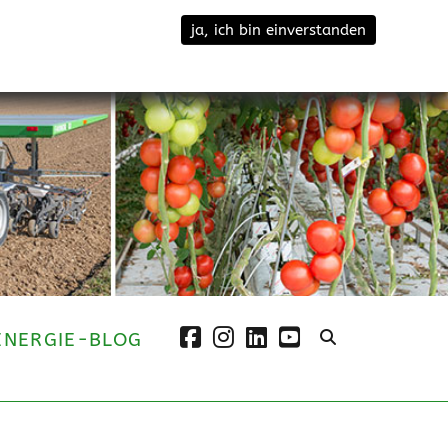
ja, ich bin einverstanden
facebook
instagram
linkedin
youtube
ENERGIE-BLOG