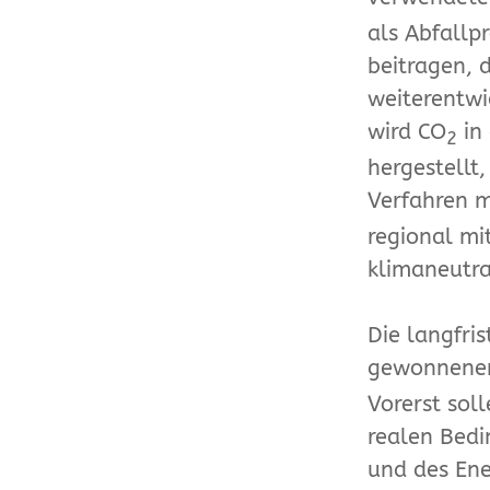
als Abfallpr
beitragen, 
weiterentwi
wird CO
in 
2
hergestellt
Verfahren m
regional mi
klimaneutra
Die langfri
gewonnene
Vorerst sol
realen Bedi
und des En