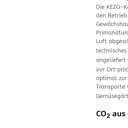
Die KEZO-Ke
den Betrieb
Gewächshau
Primanatura
Luft abges
technisches
angeliefert 
vor Ort pro
optimal zur
Transporte 
Gemüsegärt
CO
aus 
2