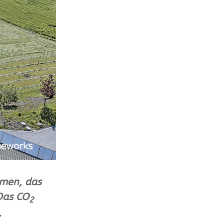
mmen, das
Das CO
2
.