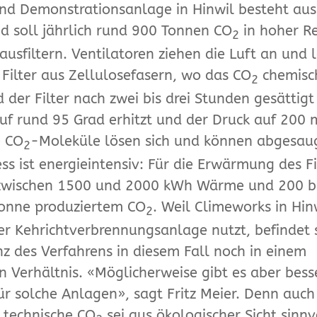
und Demonstrationsanlage in Hinwil besteht aus
 soll jährlich rund 900 Tonnen CO
in hoher Re
2
ausfiltern. Ventilatoren ziehen die Luft an und l
 Filter aus Zellulosefasern, wo das CO
chemisc
2
 der Filter nach zwei bis drei Stunden gesättigt 
auf rund 95 Grad erhitzt und der Druck auf 200
e CO
-Moleküle lösen sich und können abgesau
2
ss ist energieintensiv: Für die Erwärmung des Fi
 zwischen 1500 und 2000 kWh Wärme und 200 b
Tonne produziertem CO
. Weil Climeworks in Hin
2
 Kehrichtverbrennungsanlage nutzt, befindet s
nz des Verfahrens in diesem Fall noch in einem
n Verhältnis. «Möglicherweise gibt es aber bess
ür solche Anlagen», sagt Fritz Meier. Denn auch
 technische CO
sei aus ökologischer Sicht sinnv