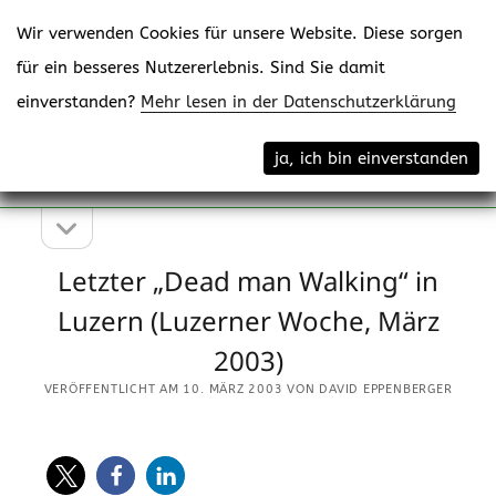
Wir verwenden Cookies für unsere Website. Diese sorgen
für ein besseres Nutzererlebnis. Sind Sie damit
einverstanden?
Mehr lesen in der Datenschutzerklärung
Menü
eppenberger-media gmbh
ja, ich bin einverstanden
öffne
Content Creating
Seitenleiste
Seitenleiste
öffnen
Letzter „Dead man Walking“ in
Luzern (Luzerner Woche, März
2003)
VERÖFFENTLICHT AM 10. MÄRZ 2003 VON DAVID EPPENBERGER