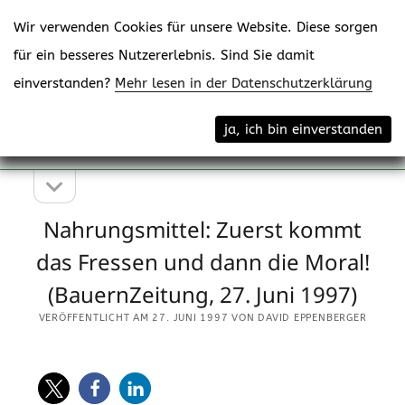
Wir verwenden Cookies für unsere Website. Diese sorgen
für ein besseres Nutzererlebnis. Sind Sie damit
einverstanden?
Mehr lesen in der Datenschutzerklärung
Menü
eppenberger-media gmbh
ja, ich bin einverstanden
öffne
Content Creating
Seitenleiste
Seitenleiste
öffnen
Nahrungsmittel: Zuerst kommt
das Fressen und dann die Moral!
(BauernZeitung, 27. Juni 1997)
VERÖFFENTLICHT AM 27. JUNI 1997 VON DAVID EPPENBERGER