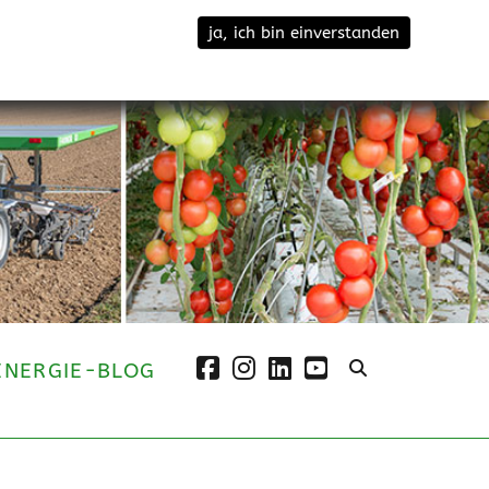
ja, ich bin einverstanden
facebook
instagram
linkedin
youtube
ENERGIE-BLOG