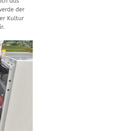
ich das
werde der
er Kultur
ir.