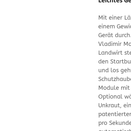
Leichtes G
Mit einer L
einem Gewic
Gerät durch
Vladimir Mo
Landwirt st
den Startbu
und los geh
Schutzhaube
Module mit 
Optional w
Unkraut, ei
patentierte
pro Sekunde