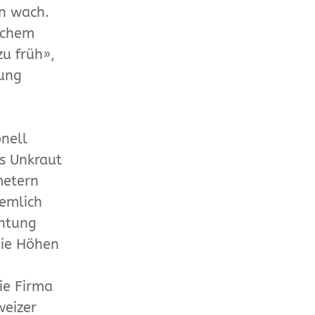
n wach.
ichem
u früh»,
lung
nell
as Unkraut
metern
iemlich
chtung
die Höhen
ie Firma
weizer