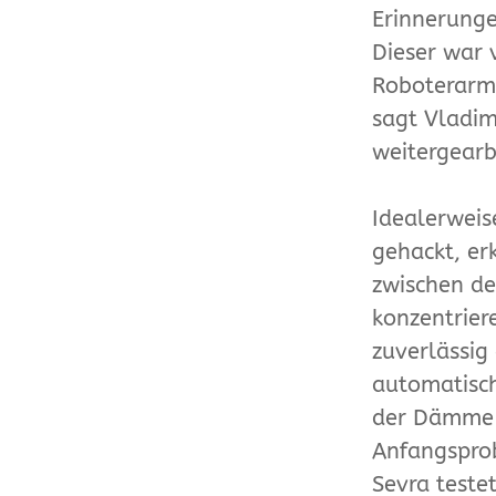
Erinnerunge
Dieser war
Roboterarm 
sagt Vladim
weitergearb
Idealerwei
gehackt, er
zwischen de
konzentrier
zuverlässig
automatisch
der Dämme z
Anfangsprob
Sevra teste