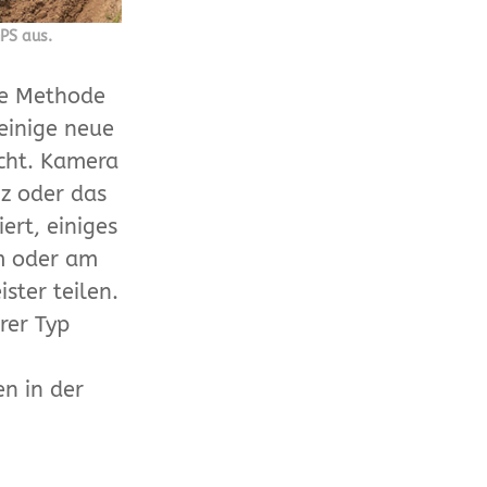
GPS aus.
le Methode
einige neue
cht. Kamera
nz oder das
ert, einiges
om oder am
ster teilen.
rer Typ
n in der