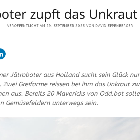
LETZTE ARTIKEL
oter zupft das Unkraut
Mit dem Wohnmobil zu Gast auf dem
VERÖFFENTLICHT AM 29. SEPTEMBER 2025 VON DAVID EPPENBERGER
1
Bauernhof
Auberginen lieben die Hitze
r.
Senkung des Treibhausgas-
Fussabdrucks in der Gemüsebranche
er Jätroboter aus Holland sucht sein Glück nun
Phosphor-Recycling im Standby-Modus
. Zwei Greifarme reissen bei ihm das Unkraut z
Düngung im Gewächshaus: Calcium mit
hen aus. Bereits 20 Mavericks von Odd.bot solle
Sulfat gibt Gips
en Gemüsefeldern unterwegs sein.