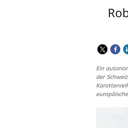
Rob
eppenberger-media gmbh | David
Eppenberger | Winkelstrasse 23 | CH-
5734 Reinach AG | Fon ++41 (0)62 77
02 91 | Mobile ++41 (0)78 779 17 19 |
info@eppenberger-media.ch
| MwSt-N
CHE-114.677.787
Ein autonom
der Schweiz
Karottenrei
europäisch