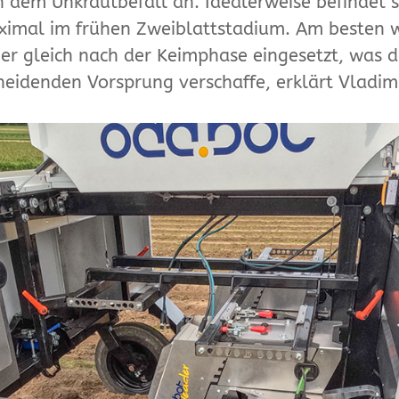
 dem Unkrautbefall an. Idealerweise befindet s
ximal im frühen Zweiblattstadium. Am besten 
er gleich nach der Keimphase eingesetzt, was d
heidenden Vorsprung verschaffe, erklärt Vladim