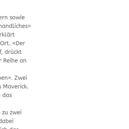
ern sowie
handliches»
rklärt
 Ort. «Der
, drückt
r Reihe an
ben». Zwei
s Maverick.
n das
 zu zwei
dabei