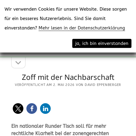
Wir verwenden Cookies für unsere Website. Diese sorgen
für ein besseres Nutzererlebnis. Sind Sie damit
einverstanden?
Mehr lesen in der Datenschutzerklärung
Menü
eppenberger-media gmbh
ja, ich bin einverstanden
öffne
Content Creating
Seitenleiste
Seitenleiste
öffnen
Zoff mit der Nachbarschaft
VERÖFFENTLICHT AM 2. MAI 2026 VON DAVID EPPENBERGER
Ein nationaler Runder Tisch soll für mehr
rechtliche Klarheit bei der zonengerechten