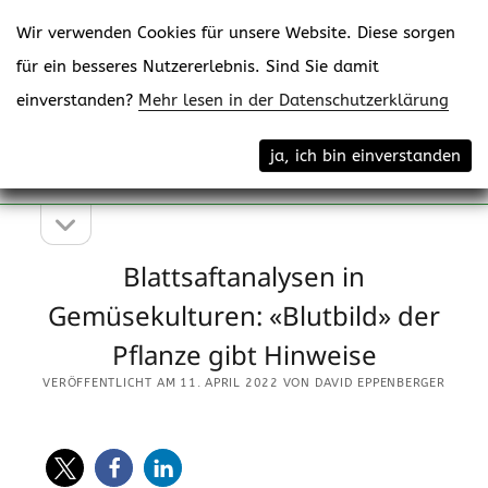
Wir verwenden Cookies für unsere Website. Diese sorgen
für ein besseres Nutzererlebnis. Sind Sie damit
einverstanden?
Mehr lesen in der Datenschutzerklärung
Menü
eppenberger-media gmbh
ja, ich bin einverstanden
öffne
Content Creating
Seitenleiste
Seitenleiste
öffnen
Blattsaftanalysen in
Gemüsekulturen: «Blutbild» der
Pflanze gibt Hinweise
VERÖFFENTLICHT AM 11. APRIL 2022 VON DAVID EPPENBERGER