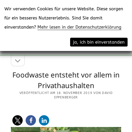
Wir verwenden Cookies für unsere Website. Diese sorgen
für ein besseres Nutzererlebnis. Sind Sie damit
einverstanden?
Mehr lesen in der Datenschutzerklärung
Menü
eppenberger-media gmbh
ja, ich bin einverstanden
öffne
Content Creating
Seitenleiste
Seitenleiste
öffnen
Foodwaste entsteht vor allem in
Privathaushalten
VERÖFFENTLICHT AM 18. NOVEMBER 2019 VON DAVID
EPPENBERGER