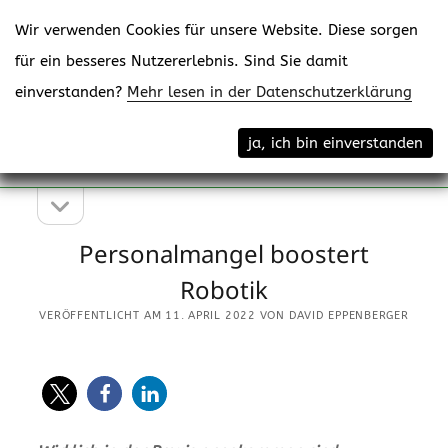
Wir verwenden Cookies für unsere Website. Diese sorgen
für ein besseres Nutzererlebnis. Sind Sie damit
einverstanden?
Mehr lesen in der Datenschutzerklärung
Menü
eppenberger-media gmbh
ja, ich bin einverstanden
öffne
Content Creating
Seitenleiste
Seitenleiste
öffnen
Personalmangel boostert
Robotik
VERÖFFENTLICHT AM 11. APRIL 2022 VON DAVID EPPENBERGER