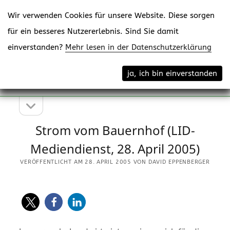
Wir verwenden Cookies für unsere Website. Diese sorgen
für ein besseres Nutzererlebnis. Sind Sie damit
einverstanden?
Mehr lesen in der Datenschutzerklärung
Menü
eppenberger-media gmbh
ja, ich bin einverstanden
öffne
Content Creating
Seitenleiste
Seitenleiste
öffnen
Strom vom Bauernhof (LID-
Mediendienst, 28. April 2005)
VERÖFFENTLICHT AM 28. APRIL 2005 VON DAVID EPPENBERGER