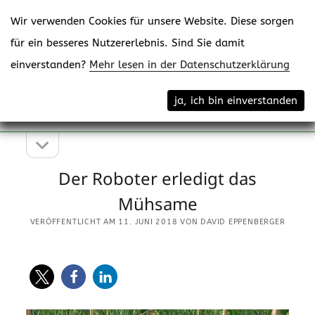
Wir verwenden Cookies für unsere Website. Diese sorgen
für ein besseres Nutzererlebnis. Sind Sie damit
einverstanden?
Mehr lesen in der Datenschutzerklärung
Menü
eppenberger-media gmbh
ja, ich bin einverstanden
öffne
Content Creating
Seitenleiste
Seitenleiste
öffnen
Der Roboter erledigt das
Mühsame
VERÖFFENTLICHT AM 11. JUNI 2018 VON DAVID EPPENBERGER