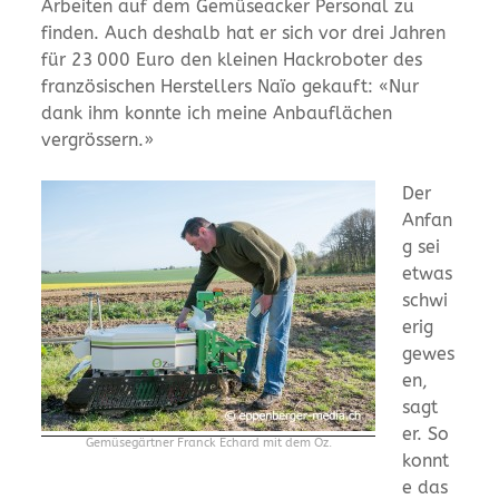
Arbeiten auf dem Gemüseacker Personal zu
finden. Auch deshalb hat er sich vor drei Jahren
für 23 000 Euro den kleinen Hackroboter des
französischen Herstellers Naïo gekauft: «Nur
dank ihm konnte ich meine Anbauflächen
vergrössern.»
Der
Anfan
g sei
etwas
schwi
erig
gewes
en,
sagt
er. So
Gemüsegärtner Franck Echard mit dem Oz.
konnt
e das