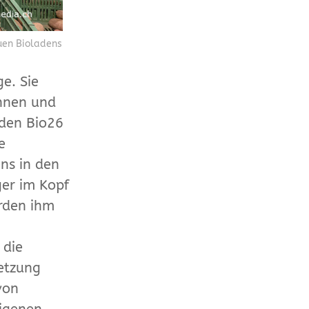
uen Bioladens
e. Sie
innen und
aden Bio26
e
ns in den
er im Kopf
örden ihm
 die
etzung
von