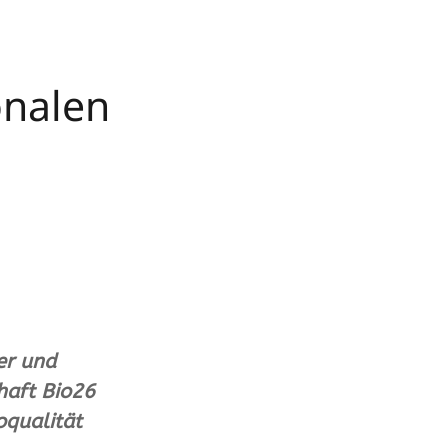
onalen
er und
haft Bio26
oqualität