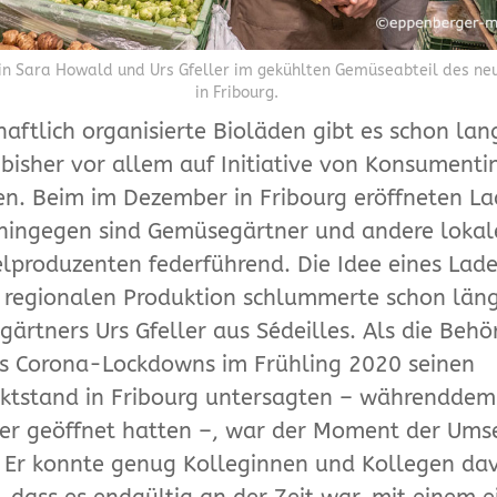
in Sara Howald und Urs Gfeller im gekühlten Gemüseabteil des ne
in Fribourg.
aftlich organisierte Bioläden gibt es schon lang
bisher vor allem auf Initiative von Konsument
n. Beim im Dezember in Fribourg eröffneten L
 hingegen sind Gemüsegärtner und andere lokal
lproduzenten federführend. Die Idee eines Lade
regionalen Produktion schlummerte schon läng
ärtners Urs Gfeller aus Sédeilles. Als die Beh
s Corona-Lockdowns im Frühling 2020 seinen
tstand in Fribourg untersagten – währenddem
ler geöffnet hatten –, war der Moment der Ums
Er konnte genug Kolleginnen und Kollegen da