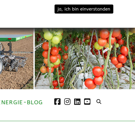
ja, ich bin einverstanden
facebook
instagram
linkedin
youtube
ENERGIE-BLOG