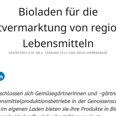
LETZTE ARTIKEL
Bioladen für die
Mit dem Wohnmobil zu Gast auf dem
tvermarktung von regi
1
Bauernhof
Auberginen lieben die Hitze
r.
Lebensmitteln
Senkung des Treibhausgas-
Fussabdrucks in der Gemüsebranche
VERÖFFENTLICHT AM 6. FEBRUAR 2023 VON DAVID EPPENBERGER
Phosphor-Recycling im Standby-Modus
Düngung im Gewächshaus: Calcium mit
Sulfat gibt Gips
 schlossen sich Gemüsegärtnerinnen und -gärtn
nsmittelproduktionsbetriebe in der Genossensc
m eigenen Laden bieten sie ihre Produkte in Bi