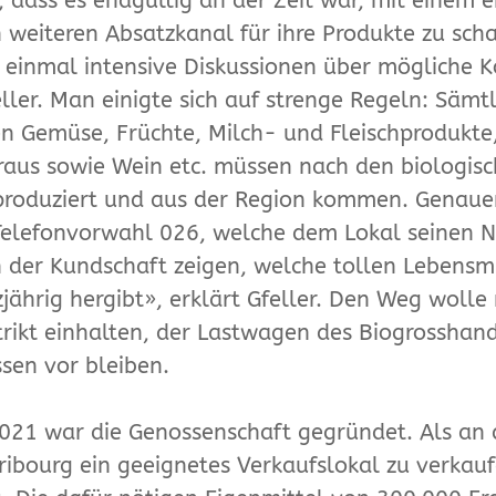
 dass es endgültig an der Zeit war, mit einem 
 weiteren Absatzkanal für ihre Produkte zu scha
t einmal intensive Diskussionen über mögliche 
eller. Man einigte sich auf strenge Regeln: Sämt
 Gemüse, Früchte, Milch- und Fleischprodukte
aus sowie Wein etc. müssen nach den biologis
 produziert und aus der Region kommen. Genau
Telefonvorwahl 026, welche dem Lokal seinen 
 der Kundschaft zeigen, welche tollen Lebensmi
jährig hergibt», erklärt Gfeller. Den Weg woll
trikt einhalten, der Lastwagen des Biogrosshand
sen vor bleiben.
021 war die Genossenschaft gegründet. Als an 
Fribourg ein geeignetes Verkaufslokal zu verkau