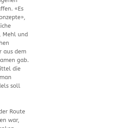
eigenen
ffen. «Es
Konzepte»,
liche
, Mehl und
chen
er aus dem
Namen gab.
ttel die
e man
els soll
der Route
fen war,