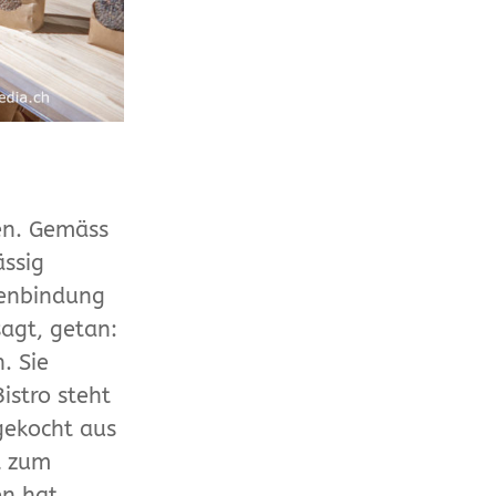
en. Gemäss
ässig
denbindung
sagt, getan:
. Sie
istro steht
gekocht aus
t zum
n hat.