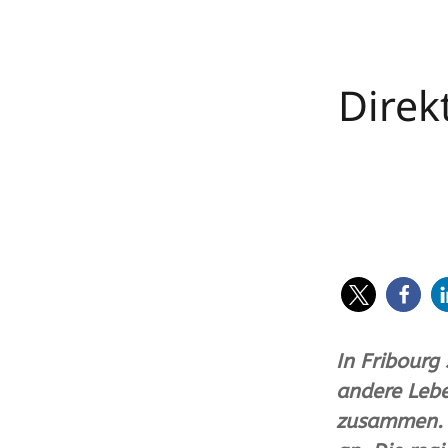
eppenberger-media gmbh | David
Eppenberger | Winkelstrasse 23 | CH-
Direk
5734 Reinach AG | Fon ++41 (0)62 77
02 91 | Mobile ++41 (0)78 779 17 19 |
info@eppenberger-media.ch
| MwSt-N
CHE-114.677.787
In Fribourg
andere Lebe
zusammen. I