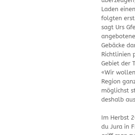
überzeugen,
Laden einen
folgten ers
sagt Urs Gf
angebotenen
Gebäcke dar
Richtlinien
Gebiet der 
«Wir wollen
Region ganz
möglichst s
deshalb aus
Im Herbst 2
du Jura in 