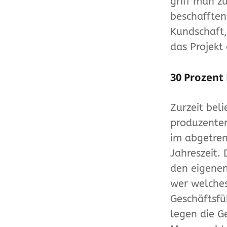
griff man z
beschafften
Kundschaft,
das Projekt
30 Prozent
Zurzeit bel
produzente
im abgetren
Jahreszeit.
den eigenen
wer welches
Geschäftsfü
legen die G