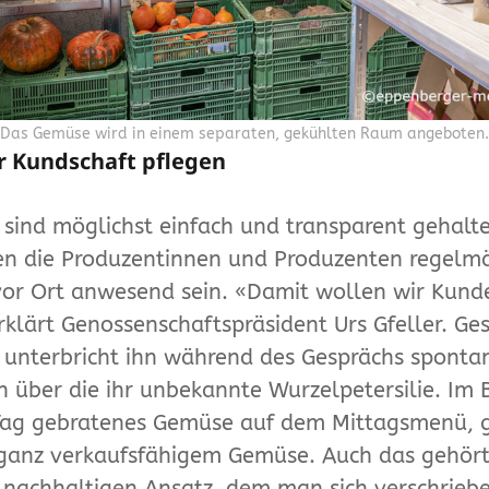
Das Gemüse wird in einem separaten, gekühlten Raum angeboten.
r Kundschaft pflegen
 sind möglichst einfach und transparent gehalt
en die Produzentinnen und Produzenten regelm
vor Ort anwesend sein. «Damit wollen wir Kun
erklärt Genossenschaftspräsident Urs Gfeller. Ge
 unterbricht ihn während des Gesprächs spontan
h über die ihr unbekannte Wurzelpetersilie. Im B
Tag gebratenes Gemüse auf dem Mittagsmenü, 
 ganz verkaufsfähigem Gemüse. Auch das gehör
nachhaltigen Ansatz, dem man sich verschriebe