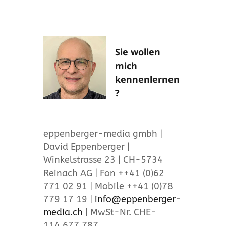
Sie wollen
mich
kennenlernen
?
eppenberger-media gmbh |
David Eppenberger |
Winkelstrasse 23 | CH-5734
Reinach AG | Fon ++41 (0)62
771 02 91 | Mobile ++41 (0)78
779 17 19 |
info@eppenberger-
media.ch
| MwSt-Nr. CHE-
114.677.787