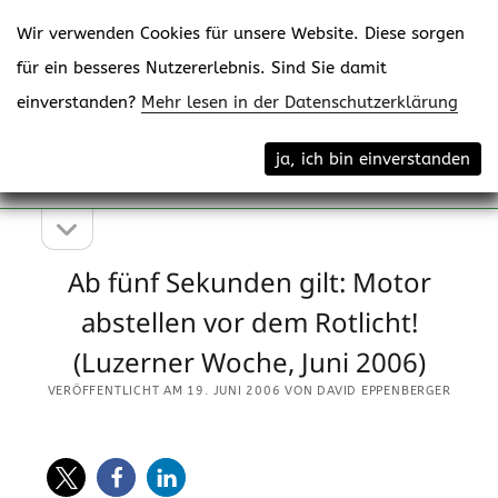
Wir verwenden Cookies für unsere Website. Diese sorgen
für ein besseres Nutzererlebnis. Sind Sie damit
einverstanden?
Mehr lesen in der Datenschutzerklärung
Menü
eppenberger-media gmbh
ja, ich bin einverstanden
öffne
Content Creating
Seitenleiste
Seitenleiste
öffnen
Ab fünf Sekunden gilt: Motor
abstellen vor dem Rotlicht!
(Luzerner Woche, Juni 2006)
VERÖFFENTLICHT AM 19. JUNI 2006 VON DAVID EPPENBERGER