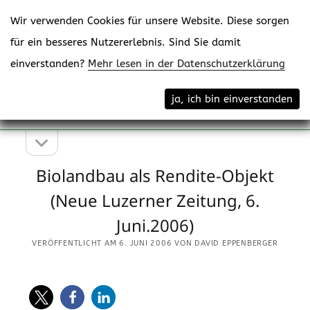
Wir verwenden Cookies für unsere Website. Diese sorgen
für ein besseres Nutzererlebnis. Sind Sie damit
einverstanden?
Mehr lesen in der Datenschutzerklärung
Menü
eppenberger-media gmbh
ja, ich bin einverstanden
öffne
Content Creating
Seitenleiste
Seitenleiste
öffnen
Biolandbau als Rendite-Objekt
(Neue Luzerner Zeitung, 6.
Juni.2006)
VERÖFFENTLICHT AM 6. JUNI 2006 VON DAVID EPPENBERGER