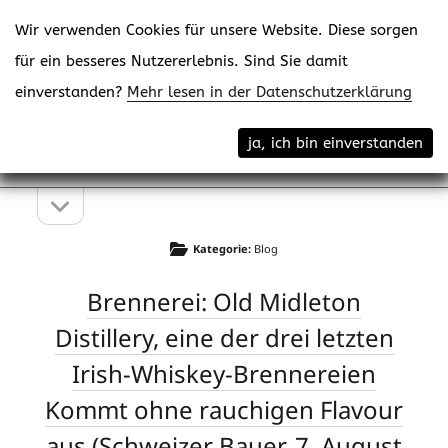
Wir verwenden Cookies für unsere Website. Diese sorgen
für ein besseres Nutzererlebnis. Sind Sie damit
einverstanden?
Mehr lesen in der Datenschutzerklärung
Menü
eppenberger-media gmbh
ja, ich bin einverstanden
öffne
Content Creating
Seitenleiste
Seitenleiste
öffnen
Kategorie:
Blog
Brennerei: Old Midleton
Distillery, eine der drei letzten
Irish-Whiskey-Brennereien
Kommt ohne rauchigen Flavour
aus (Schweizer Bauer, 7. August