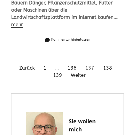
Bauern Dünger, Pflanzenschutzmittel, Futter
oder Maschinen über die
Landwirtschaftsplattform im Internet kaufen.
…
mehr
Kommentar hinterlassen
Seitennummerierung
Zurück
1
…
136
137
138
139
Weiter
der
Beiträge
Sie wollen
mich