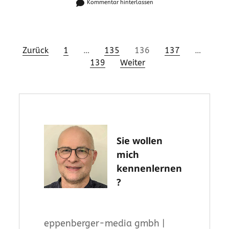
Kommentar hinterlassen
Seitennummerierung
Zurück
1
…
135
136
137
…
139
Weiter
der
Beiträge
Sie wollen
mich
kennenlernen
?
eppenberger-media gmbh |