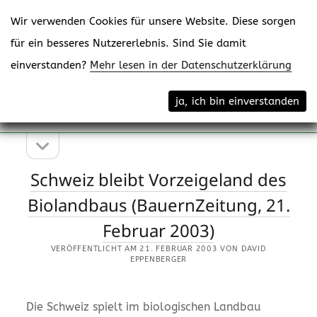
Wir verwenden Cookies für unsere Website. Diese sorgen
für ein besseres Nutzererlebnis. Sind Sie damit
einverstanden?
Mehr lesen in der Datenschutzerklärung
Menü
eppenberger-media gmbh
ja, ich bin einverstanden
öffne
Content Creating
Seitenleiste
Seitenleiste
öffnen
eppenberger-
Schweiz bleibt Vorzeigeland des
media
Biolandbaus (BauernZeitung, 21.
gmbh
Februar 2003)
Beiträge
VERÖFFENTLICHT AM 21. FEBRUAR 2003 VON DAVID
EPPENBERGER
Die Schweiz spielt im biologischen Landbau